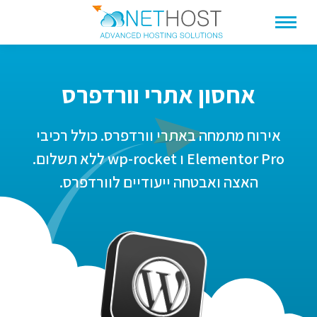
אחסון אתרי וורדפרס
אירוח מתמחה באתרי וורדפרס. כולל רכיבי
Elementor Pro ו wp-rocket ללא תשלום.
האצה ואבטחה ייעודיים לוורדפרס.