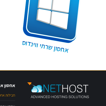
אחסון שרתי ווינדוס
אחסון את
חבילות אחס